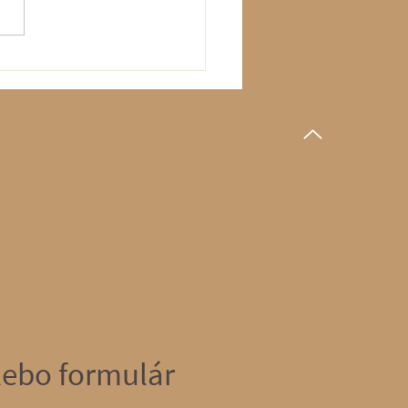
álna holistická intímna
 pre ženy v Smoleniciach:
 k rovnováhe, sebaprijatiu
útornému pokoju
alebo formulár