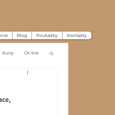
enie
Blog
Poukážky
Kontakty
Kurzy
On line
ace, 