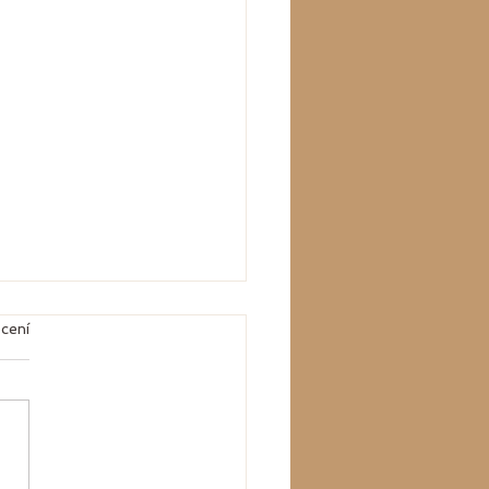
k.
cení