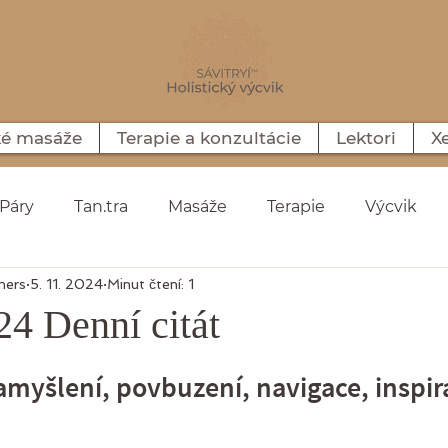
ké masáže
Terapie a konzultácie
Lektori
X
Páry
Tan.tra
Masáže
Terapie
Výcvik
mers
5. 11. 2024
Minut čtení: 1
ní
Denní citát
Videá
Nitra
Smolenice
24 Denní citát
5 hvězdiček.
amyšlení, povbuzení, navigace, inspir