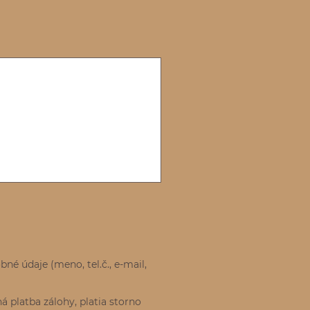
né údaje (meno, tel.č., e-mail,
á platba zálohy, platia storno