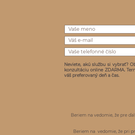
​Neviete, akú službu si vybrať? O
konzultáciu online ZDARMA. Ter
váš preferovaný deň a čas.
Beriem na vedomie, že pre ďalš
Beriem na vedomie, že pri pri