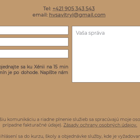
Tel:
+421 905 343 543
email:
hvsavitryi@gmail.com
bjednajte sa ku Xénii na 15 min
mín je po dohode. Napíšte nám
iu komunikáciu a riadne plnenie služieb sa spracúvajú moje osob
prípadne fakturačné údaje).
Zásady ochrany osobných údajov.
hlásení sa do kurzu, školy a objednávke služby, kde je vyžadovan