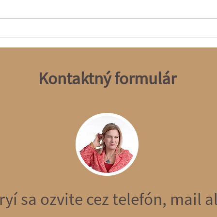
Senzuálna holistická intímna
Senzu
masáž pre ženy v Nitre:
masáž
Hľadanie rovnováhy, sebalásky
Cesta
a vnútornej sily
a vn
Kontaktný formulár
ryí sa ozvite cez telefón, mail 