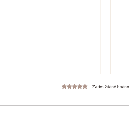
Hodnoceno 0 z 5 hvězdiče
Zatím žádné hodno