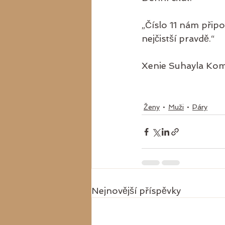
„Číslo 11 nám připom
nejčistší pravdě.“
Xenie Suhayla Ko
Ženy
Muži
Páry
Nejnovější příspěvky