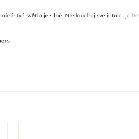
íná: tvé světlo je silné. Naslouchej své intuici, je b
mers