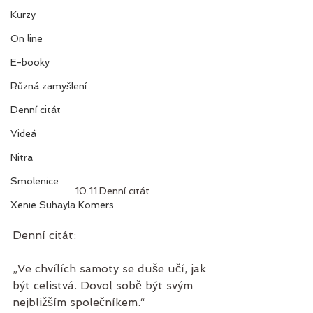
Kurzy
On line
E-booky
Různá zamyšlení
Denní citát
Videá
Nitra
Smolenice
10.11.Denní citát
Xenie Suhayla Komers
Denní citát:
„Ve chvílích samoty se duše učí, jak 
být celistvá. Dovol sobě být svým 
nejbližším společníkem.“