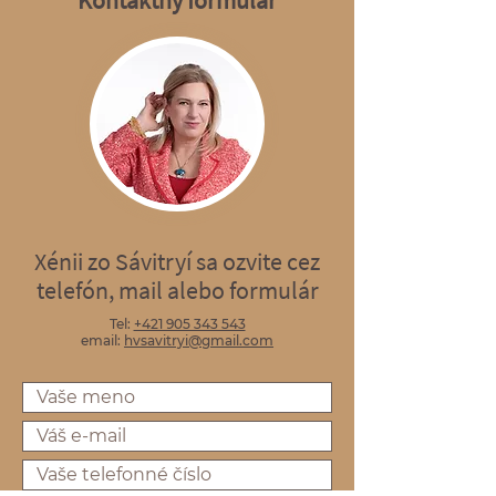
Kontaktný formulár
Xénii zo Sávitryí sa ozvite cez
telefón, mail alebo formulár
Tel:
+421 905 343 543
email:
hvsavitryi@gmail.com