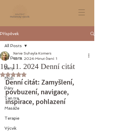
Příspěvek
All Posts
Xenie Suhayla Komers
All Posts
10. 11. 2024
Minut čtení: 1
10. 11. 2024 Denní citát
Ženy
Hodnoceno NaN z 5 hvězdiček.
Muži
Denní citát: Zamyšlení, 
Páry
povbuzení, navigace, 
Tan.tra
inspirace, pohlazení
Masáže
Terapie
Výcvik