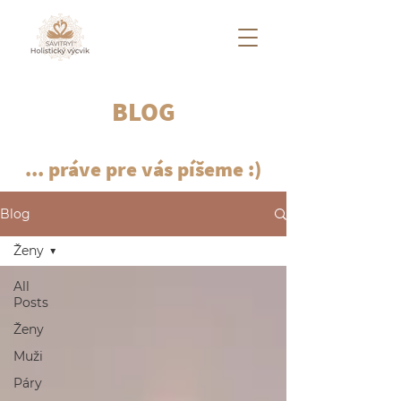
BLOG
... práve pre vás píšeme :)
Blog
Ženy
All
Posts
Ženy
Muži
Páry