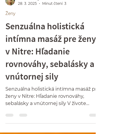
Xenie Suhayla Komers
28. 3. 2025
Minut čtení: 3
Ženy
Senzuálna holistická
intímna masáž pre ženy
v Nitre: Hľadanie
rovnováhy, sebalásky a
vnútornej sily
Senzuálna holistická intímna masáž pre
ženy v Nitre: Hľadanie rovnováhy,
sebalásky a vnútornej sily V živote
mnohých žien zohráva...