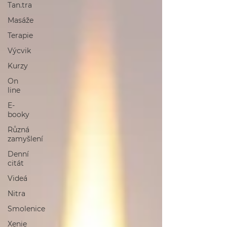
Tan.tra
Masáže
Terapie
Výcvik
Kurzy
On
line
E-
booky
Různá
zamyšlení
Denní
citát
Videá
Nitra
Smolenice
Xenie