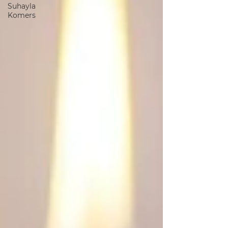
Suhayla
Komers