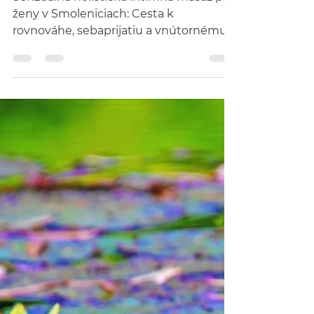
a vnútornému pokoju
Senzuálna holistická intímna masáž pre
ženy v Smoleniciach: Cesta k
rovnováhe, sebaprijatiu a vnútornému
pokoju V dnešnom uponáhľanom...