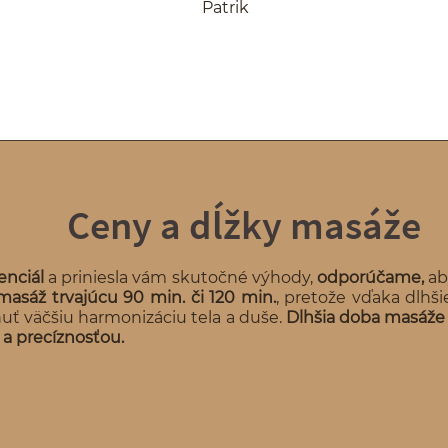
Patrik
Ceny a dĺžky masáže
enciál
a priniesla vám skutočné výhody,
odporúčame,
ab
masáž trvajúcu 90 min. či 120 min.
, pretože vďaka dlhš
hnuť väčšiu harmonizáciu tela a duše.
Dlhšia doba masáže
 a precíznosťou.