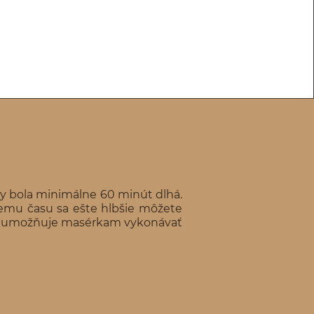
y bola minimálne 60 minút dlhá.
iemu času sa ešte hlbšie môžete
umožňuje masérkam
vykonávať