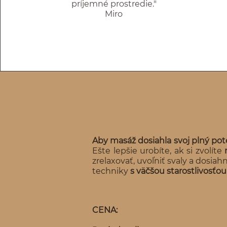
príjemné prostredie."
Miro
Aby masáž dosiahla svoj plný pot
Ešte lepšie urobíte, ak si zvolíte
zrelaxovať, uvoľniť svaly a dosia
techniky
s väčšou starostlivosťou
CENA: