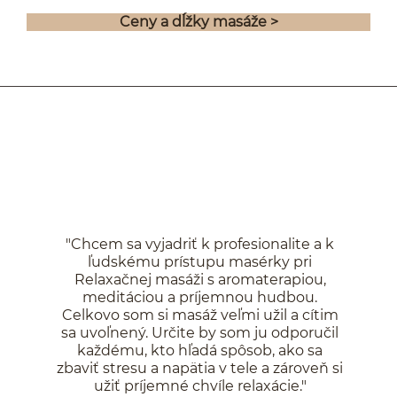
Ceny a dĺžky masáže >
"Chcem sa vyjadriť k profesionalite a k
ľudskému prístupu masérky pri
Relaxačnej masáži s aromaterapiou,
meditáciou a príjemnou hudbou.
Celkovo som si masáž veľmi užil a cítim
sa uvoľnený. Určite by som ju odporučil
každému, kto hľadá spôsob, ako sa
zbaviť stresu a napätia v tele a zároveň si
užiť príjemné chvíle relaxácie."