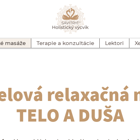
ké masáže
Terapie a konzultácie
Lektori
X
elová relaxačná
TELO A DUŠA