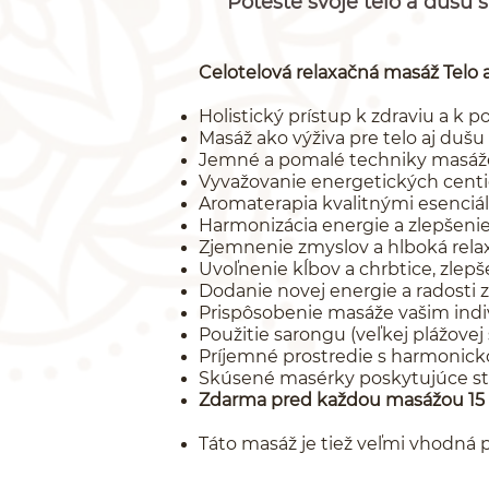
Potešte svoje telo a dušu
Celotelová relaxačná masáž Telo 
Holistický prístup k zdraviu a k 
Masáž ako výživa pre telo aj dušu
Jemné a pomalé techniky masáž
Vyvažovanie energetických centier
Aromaterapia kvalitnými esenciá
Harmonizácia energie a zlepšenie
Zjemnenie zmyslov a hlboká rela
Uvoľnenie kĺbov a chrbtice, zlepš
Dodanie novej energie a radosti z
Prispôsobenie masáže vašim ind
Použitie sarongu (veľkej plážovej 
Príjemné prostredie s harmonic
Skúsené masérky poskytujúce sta
Zdarma pred každou masážou 15 
Táto masáž je tiež veľmi vhodná 