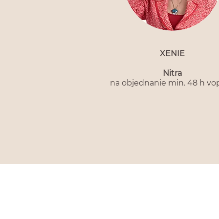
XENIE
Nitra
na objednanie min. 48 h vo