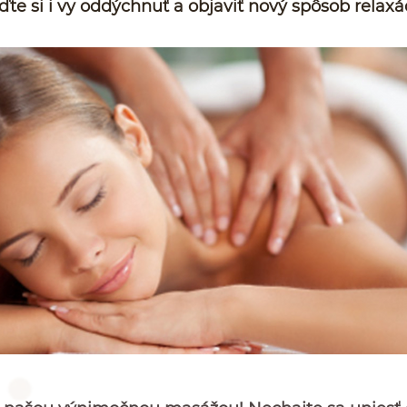
ďte si i vy oddýchnuť a objaviť nový spôsob relaxá