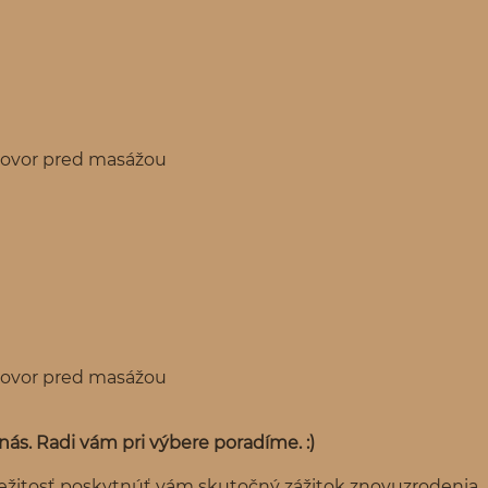
zhovor pred masážou
zhovor pred masážou
nás. Radi vám pri výbere poradíme. :)
ležitosť poskytnúť vám skutočný zážitok znovuzrodenia.