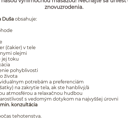
 s našou výnimočnou masážou! Nechajte sa uniesť 
znovuzrodenia.
a Duša
obsahuje:
pohode
e
 (čakier) v tele
lnymi olejmi
 jej toku
xácia
enie pohyblivosti
o života
ividuálnym potrebám a preferenciám
šatky) na zakrytie tela, ak ste hanblivý/á
kou atmosférou a relaxačnou hudbou
rostlivosť s
vedomým dotykom na najvyššej úrovni
min. konzultácia
počas tehotenstva.