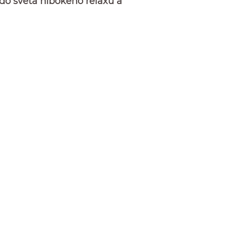
do sveta hlbokého relaxu a