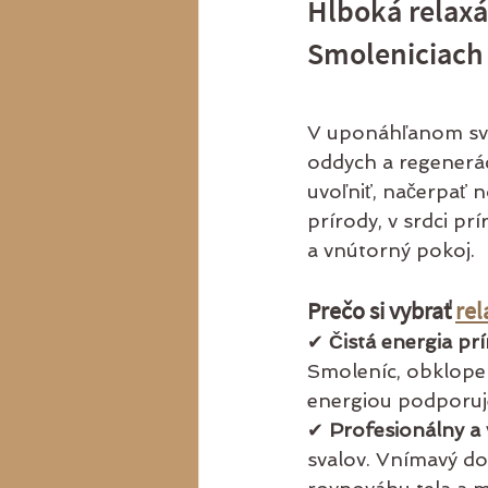
Hlboká relaxá
Smoleniciach
V uponáhľanom svet
oddych a regenerác
uvoľniť, načerpať n
prírody, v srdci pr
a vnútorný pokoj.
Prečo si vybrať 
rel
✔ 
Čistá energia pr
Smoleníc, obklopen
energiou podporuje
✔ 
Profesionálny a
svalov. Vnímavý do