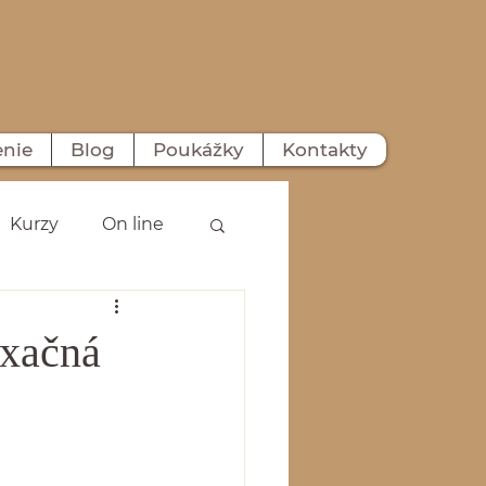
enie
Blog
Poukážky
Kontakty
Kurzy
On line
axačná