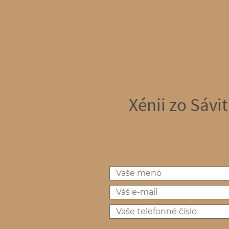
Xénii zo Sávit