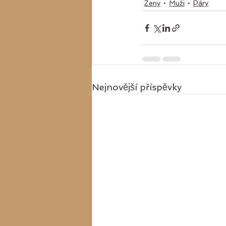
Ženy
Muži
Páry
Nejnovější příspěvky