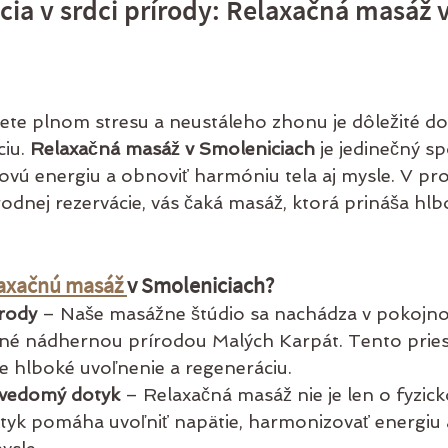
cia v srdci prírody: Relaxačná masáž v
e plnom stresu a neustáleho zhonu je dôležité dopr
iu. 
Relaxačná masáž v Smoleniciach
 je jedinečný s
ovú energiu a obnoviť harmóniu tela aj mysle. V pros
írodnej rezervácie, vás čaká masáž, ktorá prináša hlb
axačnú masáž 
v Smoleniciach?
írody
 – Naše masážne štúdio sa nachádza v pokojno
é nádhernou prírodou Malých Karpát. Tento priest
 hlboké uvoľnenie a regeneráciu.
 vedomý dotyk
 – Relaxačná masáž nie je len o fyzic
tyk pomáha uvoľniť napätie, harmonizovať energiu 