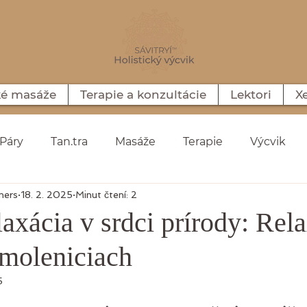
ké masáže
Terapie a konzultácie
Lektori
X
Páry
Tan.tra
Masáže
Terapie
Výcvik
mers
18. 2. 2025
Minut čtení: 2
ní
Denní citát
Videá
Nitra
Smolenice
axácia v srdci prírody: Rel
moleniciach
5
5 hvězdiček.