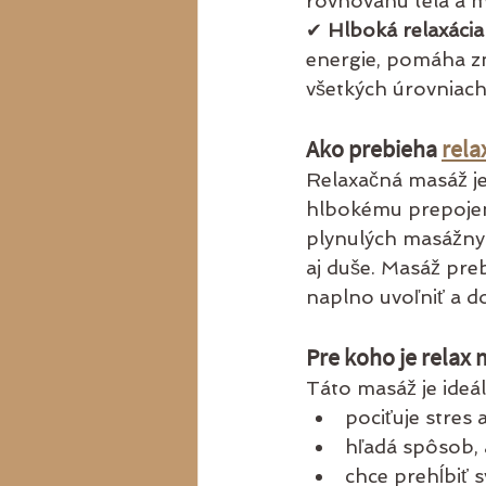
rovnováhu tela a m
✔ 
Hlboká relaxácia
energie, pomáha zmi
všetkých úrovniach
Ako prebieha 
rela
Relaxačná masáž je
hlbokému prepojen
plynulých masážnyc
aj duše. Masáž preb
naplno uvoľniť a dovo
Pre koho je relax
Táto masáž je ideá
pociťuje stres a
hľadá spôsob, a
chce prehĺbiť 