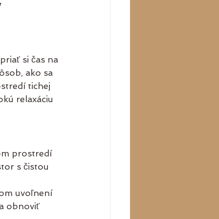
 
iať si čas na 
pôsob, ako sa 
tredí tichej 
okú relaxáciu 
m prostredí 
or s čistou 
kom uvoľnení 
a obnoviť 