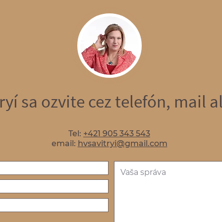
ryí sa ozvite cez telefón, mail 
Tel:
+421 905 343 543
email:
hvsavitryi@gmail.com