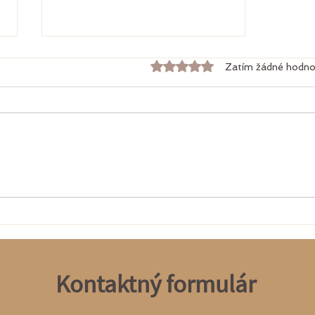
Hodnoceno 0 z 5 hvězdiče
Zatím žádné hodno
Proč se věnuji tan.tře
Kontaktný formulár