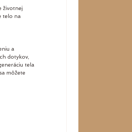
životnej 
 telo na 
niu a 
h dotykov, 
eneráciu tela 
 sa môžete 