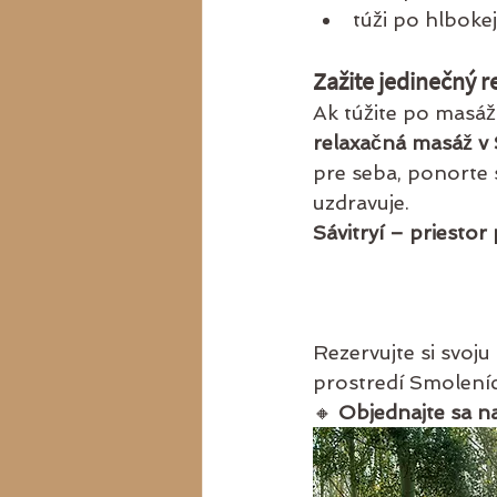
túži po hlbokej
Zažite jedinečný r
Ak túžite po masáži
relaxačná masáž v
pre seba, ponorte 
uzdravuje.
Sávitryí – priestor 
Rezervujte si svoj
prostredí Smoleníc
🔸 
Objednajte sa n