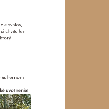
nie svalov, 
si chvíľu len 
ktorý 
v nádhernom 
oké uvoľnenie!