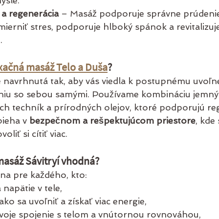
ysle.
 a regenerácia
 – Masáž podporuje správne prúdenie 
erniť stres, podporuje hlboký spánok a revitalizuje
.
xačná masáž Telo a Duša
?
 navrhnutá tak, aby vás viedla k postupnému uvoľne
iu so sebou samými. Používame kombináciu jemnýc
h techník a prírodných olejov, ktoré podporujú reg
ieha v 
bezpečnom a rešpektujúcom priestore
, kde
liť si cítiť viac.
 masáž Sávitryí vhodná?
lna pre každého, kto:
 napätie v tele,
ko sa uvoľniť a získať viac energie,
svoje spojenie s telom a vnútornou rovnováhou,