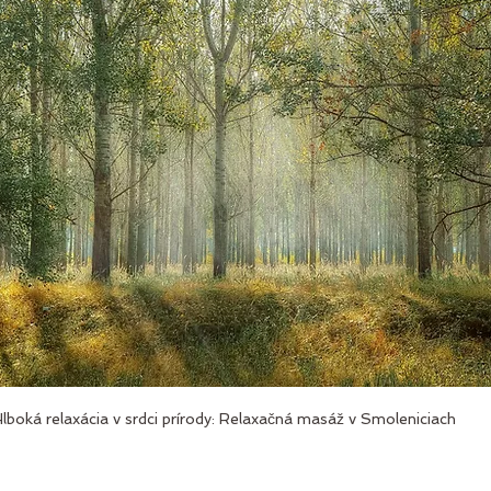
lboká relaxácia v srdci prírody: Relaxačná masáž v Smoleniciach