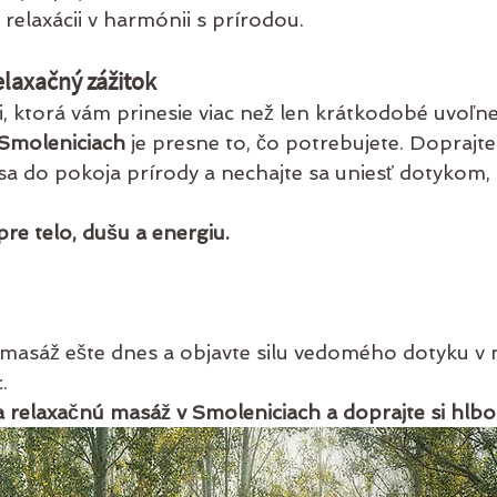
 relaxácii v harmónii s prírodou.
elaxačný zážitok
, ktorá vám prinesie viac než len krátkodobé uvoľne
 Smoleniciach
 je presne to, čo potrebujete. Doprajte 
sa do pokoja prírody a nechajte sa uniesť dotykom, 
pre telo, dušu a energiu.
u masáž ešte dnes a objavte silu vedomého dotyku 
.
a relaxačnú masáž v Smoleniciach a doprajte si hlb