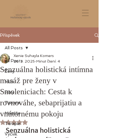
Příspěvek
All Posts
Xenie Suhayla Komers
All Posts
26. 3. 2025
Minut čtení: 4
Senzuálna holistická intímna
Ženy
masáž pre ženy v
Muži
Smoleniciach: Cesta k
Páry
rovnováhe, sebaprijatiu a
Tan.tra
vnútornému pokoju
Masáže
Hodnoceno NaN z 5 hvězdiček.
Terapie
Senzuálna holistická 
Výcvik