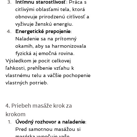
Intímnu starostlivosť
: Práca s 
citlivými oblasťami tela, ktorá 
obnovuje prirodzenú citlivosť a 
vyživuje ženskú energiu.
Energetické prepojenie
: 
Naladenie sa na prítomný 
okamih, aby sa harmonizovala 
fyzická aj emočná rovina.
Výsledkom je pocit celkovej 
ľahkosti, prehĺbenie vzťahu k 
vlastnému telu a väčšie pochopenie 
vlastných potrieb.
4. Priebeh masáže krok za 
krokom
Úvodný rozhovor a naladenie
: 
Pred samotnou masážou si 
masérka vypočuje vaše 