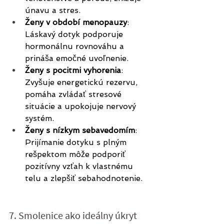
únavu a stres.
Ženy v období menopauzy
: 
Láskavý dotyk podporuje 
hormonálnu rovnováhu a 
prináša emočné uvoľnenie.
Ženy s pocitmi vyhorenia
: 
Zvyšuje energetickú rezervu, 
pomáha zvládať stresové 
situácie a upokojuje nervový 
systém.
Ženy s nízkym sebavedomím
: 
Prijímanie dotyku s plným 
rešpektom môže podporiť 
pozitívny vzťah k vlastnému 
telu a zlepšiť sebahodnotenie.
7. Smolenice ako ideálny úkryt 