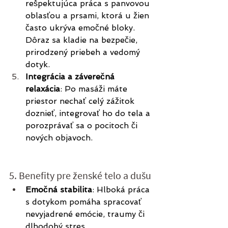
rešpektujúca práca s panvovou 
oblasťou a prsami, ktorá u žien 
často ukrýva emočné bloky. 
Dôraz sa kladie na bezpečie, 
prirodzený priebeh a vedomý 
dotyk.
Integrácia a záverečná 
relaxácia
: Po masáži máte 
priestor nechať celý zážitok 
doznieť, integrovať ho do tela a 
porozprávať sa o pocitoch či 
nových objavoch.
5. Benefity pre ženské telo a dušu
Emočná stabilita
: Hlboká práca 
s dotykom pomáha spracovať 
nevyjadrené emócie, traumy či 
dlhodobý stres.