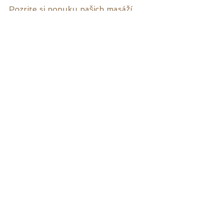
Pozrite si ponuku našich masáží
#SenzuálnaMasáž
#HolistickáMasáž
#IntímnaMasáž
#DotykSávitryí
#MasážPreŽeny
#Smolenice
#RelaxačnáMasáž
#VedomýDotyk
#HlbokáRelaxácia
#StresRelief
#Vyhorenie
#RegeneráciaTela
#MasážPrePohodu
#HarmóniaTelaAMysle
#TerapiaDotykom
#EmočnáRegenerácia
#VnútornáRovnováha
#PodporaVitality