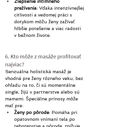
Zlepšenie intímneho 
prežívania
: Vďaka intenzívnejšej 
citlivosti a vedomej práci s 
dotykom môžu ženy zažívať 
hlbšie potešenie a viac radosti 
v bežnom živote.
6. Kto môže z masáže profitovať 
najviac?
Senzuálna holistická masáž je 
vhodná pre ženy rôzneho veku, bez 
ohľadu na to, či sú momentálne 
single, žijú v partnerstve alebo sú 
mamami. Špeciálne prínosy môže 
mať pre:
Ženy po pôrode
: Pomáha pri 
opätovnom vnímaní tela po 
tehotenstve a pôrode, znižuje 