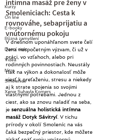
intímna masáž pre ženy v 
Kurzy
Smoleniciach: Cesta k 
On line
rovnováhe, sebaprijatiu a 
E-booky
vnútornému pokoju
Různá zamyšlení
V dnešnom uponáhľanom svete čelí 
Denní citát
žena nespočetným výzvam, či už v 
práci, vo vzťahoch, alebo pri 
Videá
rodinných povinnostiach. Neustály 
Nitra
tlak na výkon a dokonalosť môže 
viesť k preťaženiu, stresu a niekedy 
Smolenice
aj k strate spojenia so svojimi 
Xenie Suhayla Komers
vlastnými potrebami. Jednou z 
ciest, ako sa znovu naladiť na seba, 
je 
senzuálna holistická intímna 
masáž Dotyk Sávitryí
. V tichu 
prírody v okolí Smoleníc na vás 
čaká bezpečný priestor, kde môžete 
získať späť svoju vnútornú 