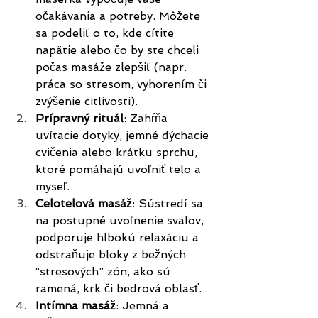
očakávania a potreby. Môžete 
sa podeliť o to, kde cítite 
napätie alebo čo by ste chceli 
počas masáže zlepšiť (napr. 
práca so stresom, vyhorením či 
zvýšenie citlivosti).
Prípravný rituál
: Zahŕňa 
uvítacie dotyky, jemné dýchacie 
cvičenia alebo krátku sprchu, 
ktoré pomáhajú uvoľniť telo a 
myseľ.
Celotelová masáž
: Sústredí sa 
na postupné uvoľnenie svalov, 
podporuje hlbokú relaxáciu a 
odstraňuje bloky z bežných 
“stresových” zón, ako sú 
ramená, krk či bedrová oblasť.
Intímna masáž
: Jemná a 