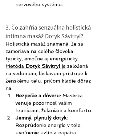
nervového systému.
3. Čo zahŕňa senzuálna holistická 
intímna masáž Dotyk Sávitryí?
Holistická masáž znamená, že sa 
zameriava na celého človeka: 
fyzicky, emočne aj energeticky. 
Metóda 
Dotyk Sávitryí
 je
 založená 
na vedomom, láskavom prístupe k 
ženskému telu, pričom kladie dôraz 
na:
Bezpečie a dôveru
: Masérka 
venuje pozornosť vašim 
hraniciam, želaniam a komfortu.
Jemný, plynulý dotyk
: 
Rozprúdenie energie v tele, 
uvoľnenie uzlín a napätia.