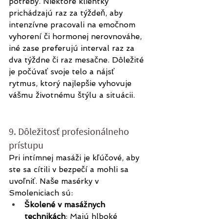
potreby. Niektoré klientky 
prichádzajú raz za týždeň, aby 
intenzívne pracovali na emočnom 
vyhorení či hormonej nerovnováhe, 
iné zase preferujú interval raz za 
dva týždne či raz mesačne. Dôležité 
je počúvať svoje telo a nájsť 
rytmus, ktorý najlepšie vyhovuje 
vášmu životnému štýlu a situácii.
9. Dôležitosť profesionálneho 
prístupu
Pri intímnej masáži je kľúčové, aby 
ste sa cítili v bezpečí a mohli sa 
uvoľniť. Naše masérky v 
Smoleniciach sú:
Školené v masážnych 
technikách
: Majú hlboké 