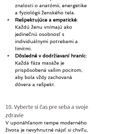
znalosti o anatómii, energetike 
a fyziológii ženského tela.
Rešpektujúce a empatické
: 
Každú ženu vnímajú ako 
jedinečnú osobnosť s 
individuálnymi potrebami a 
limitmi.
Dôsledné v dodržiavaní hraníc
: 
Každá fáza masáže je 
prispôsobená vašim pocitom, 
aby bola vždy zachovaná 
dôvera a rešpekt.
10. Vyberte si čas pre seba a svoje 
zdravie
V uponáhľanom tempe moderného 
života je nevyhnutné nájsť si chvíľu, 