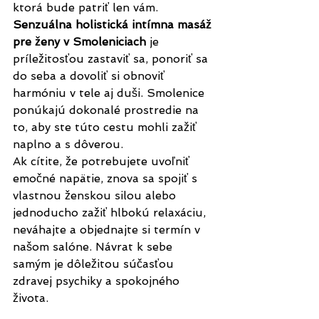
ktorá bude patriť len vám. 
Senzuálna holistická intímna masáž 
pre ženy v Smoleniciach
 je 
príležitosťou zastaviť sa, ponoriť sa 
do seba a dovoliť si obnoviť 
harmóniu v tele aj duši. Smolenice 
ponúkajú dokonalé prostredie na 
to, aby ste túto cestu mohli zažiť 
naplno a s dôverou.
Ak cítite, že potrebujete uvoľniť 
emočné napätie, znova sa spojiť s 
vlastnou ženskou silou alebo 
jednoducho zažiť hlbokú relaxáciu, 
neváhajte a objednajte si termín v 
našom salóne. Návrat k sebe 
samým je dôležitou súčasťou 
zdravej psychiky a spokojného 
života.