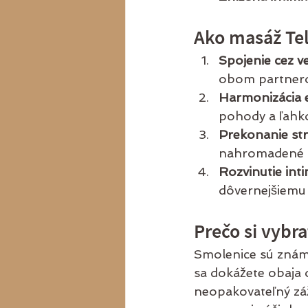
Ako masáž Te
Spojenie cez v
obom partnerom
Harmonizácia e
pohody a ľahko
Prekonanie str
nahromadené n
Rozvinutie inti
dôvernejšiemu 
Prečo si vybr
Smolenice sú znám
sa dokážete obaja 
neopakovateľný záž