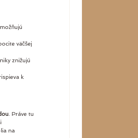
umožňujú 
pocite väčšej 
iky znižujú 
spieva k 
dou
. Práve tu 
i 
lia na 