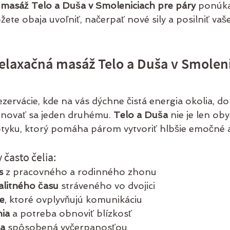
masáž Telo a Duša v Smoleniciach pre páry
 ponúka
žete obaja uvoľniť, načerpať nové sily a posilniť vaš
elaxačná masáž Telo a Duša v Smoleni
ezervácie, kde na vás dýchne čistá energia okolia, do
novať sa jeden druhému. 
Telo a Duša
 nie je len ob
dotyku, ktorý pomáha párom vytvoriť hlbšie emočné 
 často čelia:
s
 z pracovného a rodinného zhonu
alitného času
 stráveného vo dvojici
e
, ktoré ovplyvňujú komunikáciu
nia
 a potreba obnoviť blízkosť
ta
 spôsobená vyčerpanosťou