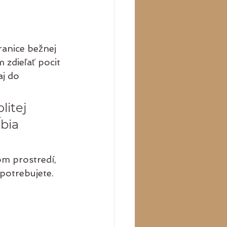
ranice bežnej 
zdieľať pocit 
j do 
litej 
bia 
m prostredí, 
 potrebujete. 