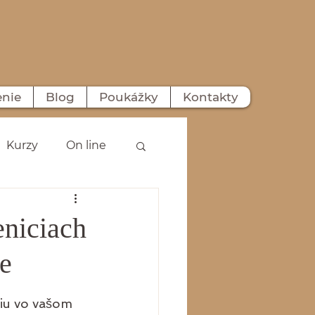
enie
Blog
Poukážky
Kontakty
Kurzy
On line
eniciach
ie
iu vo vašom 