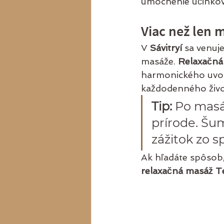
umocnenie účinkov
Viac než len 
V 
Sávitryí
 sa venuj
masáže. 
Relaxačná
harmonického uvoľn
každodenného živo
Tip:
 Po masá
prírode. Šum
zážitok zo 
Ak hľadáte spôsob,
relaxačná masáž Te