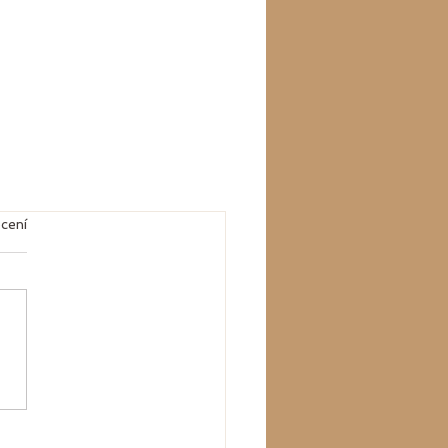
k.
cení