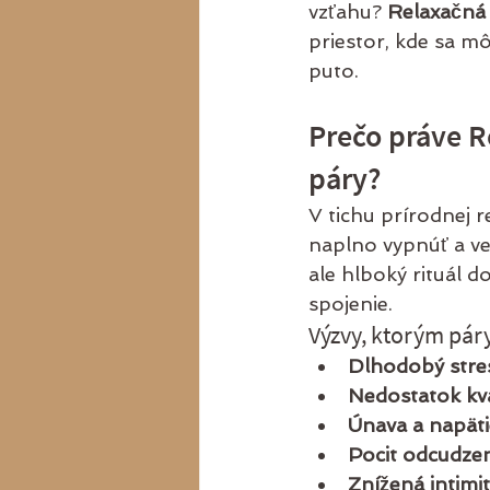
vzťahu? 
Relaxačná 
priestor, kde sa mô
puto.
Prečo práve R
páry?
V tichu prírodnej r
naplno vypnúť a ve
ale hlboký rituál 
spojenie.
Výzvy, ktorým páry
Dlhodobý stre
Nedostatok kv
Únava a napäti
Pocit odcudze
Znížená intimi