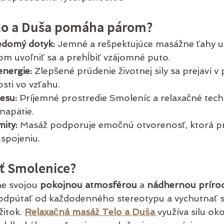
lo a Duša pomáha párom?
edomý dotyk:
 Jemné a rešpektujúce masážne ťahy 
 uvoľniť sa a prehĺbiť vzájomné puto.
nergie:
 Zlepšené prúdenie životnej sily sa prejaví v 
sti vo vzťahu.
esu:
 Príjemné prostredie Smoleníc a relaxačné techn
apätie.
mity:
 Masáž podporuje emočnú otvorenosť, ktorá pri
spojeniu.
ať Smolenice?
e svojou 
pokojnou atmosférou
 a 
nádhernou príro
odpútať od každodenného stereotypu a vychutnať s
itok. 
Relaxačná masáž Telo a Duša
využíva silu oko