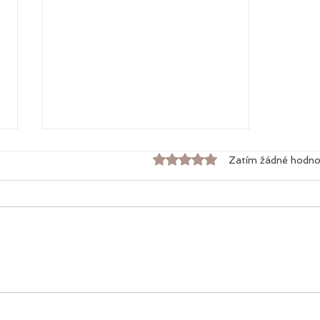
Hodnoceno 0 z 5 hvězdiče
Zatím žádné hodno
Tan.tra masáž jako cesta k
zpracování emocí pro muže