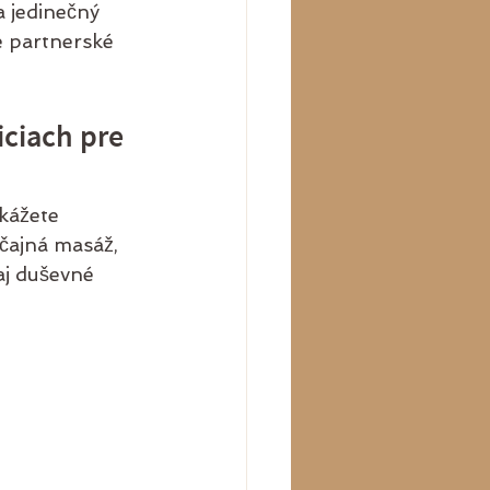
 jedinečný 
e partnerské 
ciach pre 
kážete 
yčajná masáž, 
aj duševné 