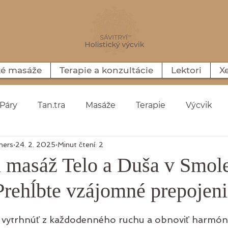
ké masáže
Terapie a konzultácie
Lektori
X
Páry
Tan.tra
Masáže
Terapie
Výcvik
mers
24. 2. 2025
Minut čtení: 2
ní
Denní citát
Videá
Nitra
Smolenice
 masáž Telo a Duša v Smol
 Prehĺbte vzájomné prepojen
5 hvězdiček.
e vytrhnúť z každodenného ruchu a obnoviť harmón