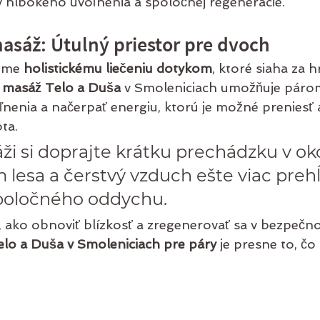
 hlbokého uvoľnenia a spoločnej regenerácie.
masáž: Útulný priestor pre dvoch
eme 
holistickému liečeniu dotykom
, ktoré siaha za h
 masáž Telo a Duša
 v Smoleniciach umožňuje párom 
enia a načerpať energiu, ktorú je možné preniesť a
ta.
ži si doprajte krátku prechádzku v oko
 lesa a čerstvý vzduch ešte viac prehĺ
spoločného oddychu.
 ako obnoviť blízkosť a zregenerovať sa v bezpečno
lo a Duša v Smoleniciach pre páry
 je presne to, čo