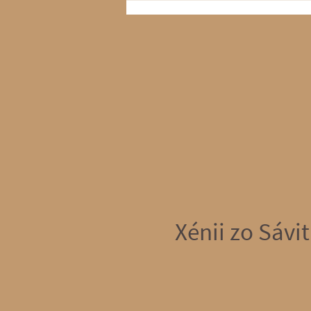
Xénii zo Sávit